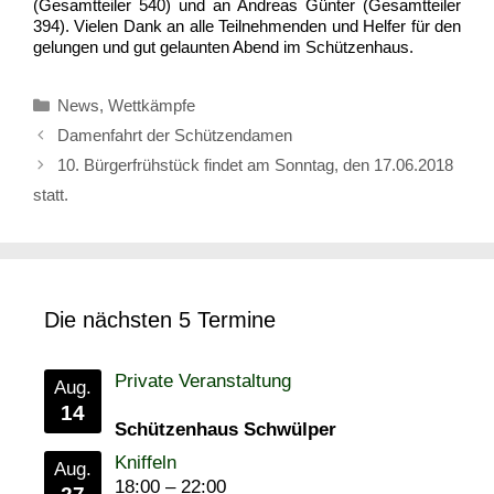
(Gesamtteiler 540) und an Andreas Günter (Gesamtteiler
394). Vielen Dank an alle Teilnehmenden und Helfer für den
gelungen und gut gelaunten Abend im Schützenhaus.
Kategorien
News
,
Wettkämpfe
Damenfahrt der Schützendamen
10. Bürgerfrühstück findet am Sonntag, den 17.06.2018
statt.
Die nächsten 5 Termine
Private Veranstaltung
Aug.
14
Schützenhaus Schwülper
Kniffeln
Aug.
18:00
–
22:00