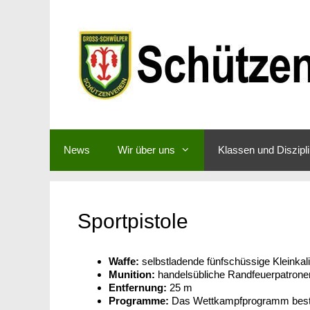
Zum
Inhalt
springen
News
Wir über uns
Klassen und Diszipl
Sportpistole
Waffe:
selbstladende fünfschüssige Kleinkal
Munition:
handelsübliche Randfeuerpatrone
Entfernung:
25 m
Programme:
Das Wettkampfprogramm besteh