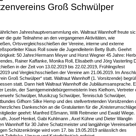
tzenvereins Groß Schwülper
ährlichen Jahreshauptversammlung ein. Waltraut Wannhoff freute si
ber die gute Teilnahme an den vergangenen Aktivitäten, wie
ßen, Ortsvergleichsschießen der Vereine, interne und externe
sportleiter Klaus Roll sowie die Jugendleiterin Betty Buth. Geehrt
hörigkeit: 50 Jahre:Hermann Meyer und Horst Wegner 45 Jahre: Herb
endes, Rainer Kaffanke, Monika Roll, Elisabeth und Jörg Vasterling 
hießen in der Zeit von 13.02.2019 bis 22.02.2019, Frühlingsfest
.2019 und Vergleichsschießen der Vereine am 21.06.2019. Im Anschl
ein Groß Schwülper“ statt. Waltraut Wannhoff (1. Vorsitzende) begrü
essen statt. Dann hielt Waltraut Wannhoff die Jubiläumsansprache. 
r Lestin, der Samtgemeindebürgermeisterin Ines Kielhorn, Vertreter 
uerwehr Schwülper, Musikzug Schwülper, Tennisclub Schwülper,
rtbundes Gifhorn Silke Hemp und des stellvertretenden Vorsitzenden 
herzliches Dankeschön an die Gratulanten für die „Knisterumschläge
glieder geehrt: Manfred Eßmann, Willi Reitmeier und Ewald Wiege.
uth, Josef Henkel, Gabi Kuhlmann , Axel Kühne und Dieter Wanglin
n Wannhoff für 30 Jahre Schatzmeister und langjährige Vereinsarbei
igen Schützenkönige wird vom 17. bis 19.05.2019 anlässlich des
 mit Zeltdisko, Umzug und Katerfrühstück gefeiert.