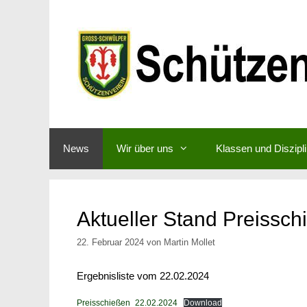
Zum
Inhalt
springen
News
Wir über uns
Klassen und Diszipl
Aktueller Stand Preissc
22. Februar 2024
von
Martin Mollet
Ergebnisliste vom 22.02.2024
Preisschießen_22.02.2024
Download