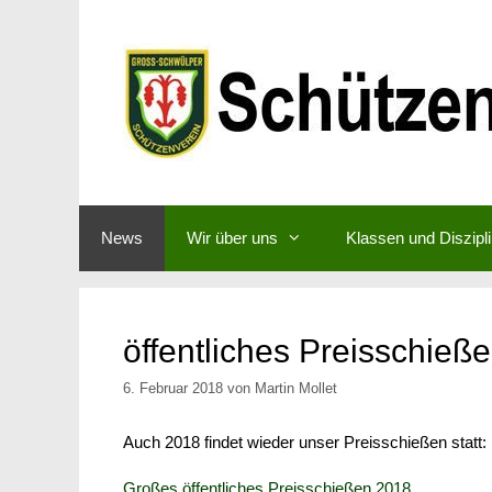
Zum
Inhalt
springen
News
Wir über uns
Klassen und Diszipl
öffentliches Preisschieß
6. Februar 2018
von
Martin Mollet
Auch 2018 findet wieder unser Preisschießen statt:
Großes öffentliches Preisschießen 2018