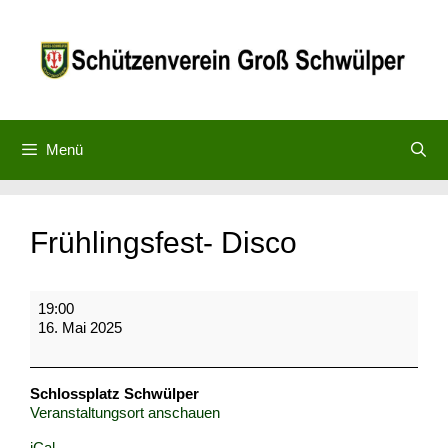
Zum
Inhalt
springen
Menü
Frühlingsfest- Disco
Frühlingsfest-
19:00
Disco
16. Mai 2025
Schlossplatz Schwülper
Veranstaltungsort anschauen
iCal