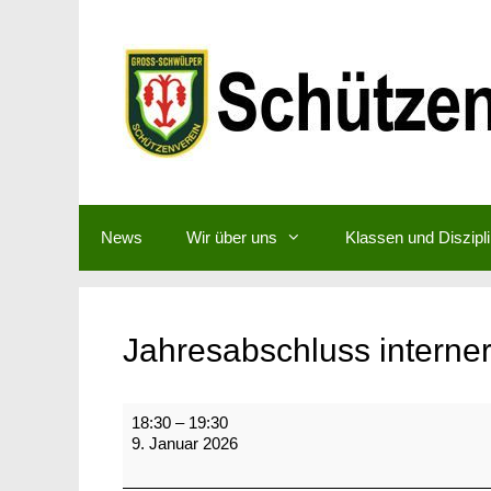
Zum
Inhalt
springen
News
Wir über uns
Klassen und Diszipl
Jahresabschluss intern
Jahresabschluss
18:30
–
19:30
interner
9. Januar 2026
RWK