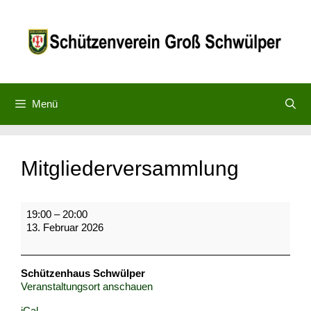
Zum
Inhalt
springen
Menü
Mitgliederversammlung
Mitgliederversammlung
19:00
–
20:00
13. Februar 2026
Schützenhaus Schwülper
Veranstaltungsort anschauen
iCal