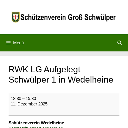
Zum
Inhalt
springen
Menü
RWK LG Aufgelegt
Schwülper 1 in Wedelheine
RWK
18:30
–
19:30
LG
11. Dezember 2025
Aufgelegt
Schwülper
1
Schützenverein Wedelheine
in