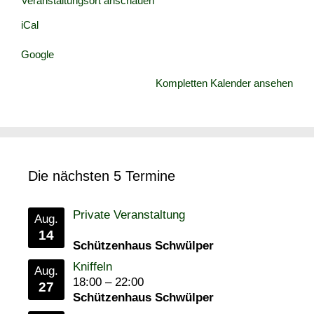
Veranstaltungsort anschauen
Wedelheine
iCal
Google
Kompletten Kalender ansehen
Die nächsten 5 Termine
Private Veranstaltung
Aug.
14
Schützenhaus Schwülper
Kniffeln
Aug.
18:00
–
22:00
27
Schützenhaus Schwülper