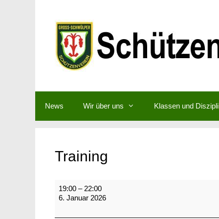
Zum
Inhalt
springen
News
Wir über uns
Klassen und Diszipl
Training
Training
19:00
–
22:00
6. Januar 2026