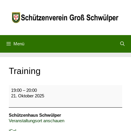
Zum
Inhalt
springen
Menü
Training
Training
19:00
–
20:00
21. Oktober 2025
Schützenhaus Schwülper
Veranstaltungsort anschauen
iCal